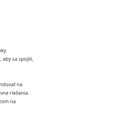
oky
aby sa spojili,
andovať na
vne riešenia.
stom na