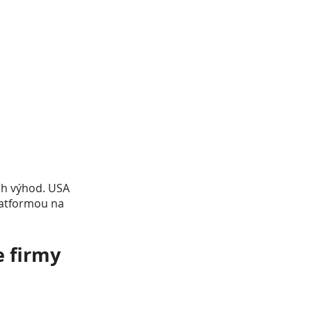
ch výhod. USA
latformou na
e firmy