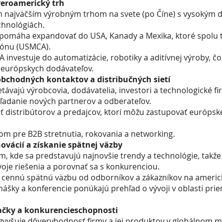
veroamerický trh
 najväčším výrobným trhom na svete (po Číne) s vysokým
hnológiách.
pomáha expandovať do USA, Kanady a Mexika, ktoré spolu t
ónu (USMCA).
 investuje do automatizácie, robotiky a aditívnej výroby, čo
re európskych dodávateľov.
bchodných kontaktov a distribučných sietí
távajú výrobcovia, dodávatelia, investori a technologické fi
 hľadanie nových partnerov a odberateľov.
ť distribútorov a predajcov, ktorí môžu zastupovať európsk
tom pre B2B stretnutia, rokovania a networking.
ovácií a získanie spätnej väzby
m, kde sa predstavujú najnovšie trendy a technológie, takž
oje riešenia a porovnať sa s konkurenciou.
 cennú spätnú väzbu od odborníkov a zákazníkov na americ
šky a konferencie ponúkajú prehľad o vývoji v oblasti pri
ačky a konkurencieschopnosti
zvyšuje dôveryhodnosť firmy a jej produktov v globálnom m