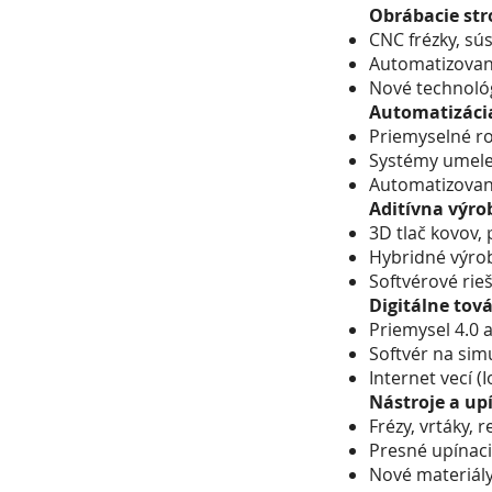
Obrábacie stro
CNC frézky, sús
Automatizovan
Nové technológi
Automatizácia
Priemyselné ro
Systémy umelej
Automatizované
Aditívna výro
3D tlač kovov,
Hybridné výro
Softvérové rieš
Digitálne tov
Priemysel 4.0 a
Softvér na sim
Internet vecí (I
Nástroje a up
Frézy, vrtáky, 
Presné upínaci
Nové materiály