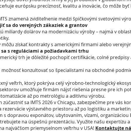
ceňuje európsku precíznosť, kvalitu a inovácie, čo môže by
MTS znamená zviditeľnenie medzi špičkovými svetovými výr
iť sa do verejných zákaziek a grantov
ú miliardy dolárov na modernizáciu výroby – najmä v oblast
tiky.
 môžu získať kontrakty s americkými firmami alebo verejným
sa s reguláciami a požiadavkami trhu
merický trh je dôležité pochopiť certifikácie, colné predpisy
e možnosť konzultovať so špecialistami na obchodné podmi
xný veľtrh, ktorý pokrýva celý výrobno-technologický ekosy
sektorov umožňuje firmám nájsť riešenia presne pre ich po
tomatizácie až po metrológiu a aditívnu výrobu.
 zúčastniť sa IMTS 2026 v Chicagu, zabezpečíme pre vás kom
 a rezervácie výstavného priestoru až po logistiku a market
s dopravou exponátov, ubytovaním, vízami, organizáciou B
trebujete na úspešnú prezentáciu. Využite našu expertízu a
 na najväčšom priemyselnom veľtrhu v USA!
Kontaktujte ná