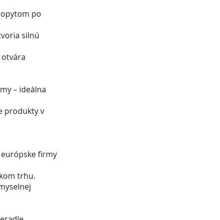
 dopytom po
voria silnú
 otvára
rmy – ideálna
e produkty v
e európske firmy
kom trhu.
emyselnej
eradle.