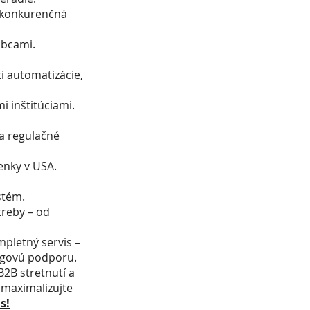
ť konkurenčná
obcami.
i automatizácie,
i inštitúciami.
 a regulačné
enky v USA.
stém.
treby – od
pletný servis –
ingovú podporu.
2B stretnutí a
 maximalizujte
s!