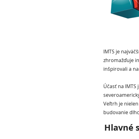
IMTS je najväčš
zhromažďuje ino
inšpirovali a na
Účasť na IMTS 
severoamerický 
Veľtrh je niele
budovanie dlh
Hlavné 