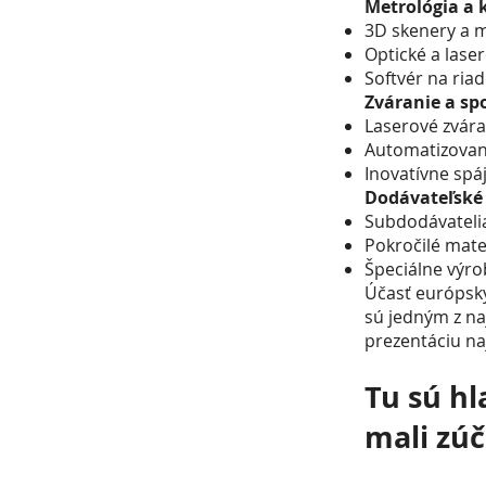
Metrológia a k
3D skenery a m
Optické a lase
Softvér na riad
Zváranie a spo
Laserové zvára
Automatizované
Inovatívne spáj
Dodávateľské 
Subdodávatelia
Pokročilé mater
Špeciálne výro
Účasť európsky
sú jedným z na
prezentáciu na
Tu sú hl
mali zúč