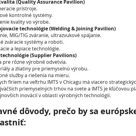
valita (Quality Assurance Pavilion)
eracie prístroje.
rové kontrolné systémy.
enie kvality vo výrobe.
jovacie technológie (Welding & Joining Pavilion)
nie, MIG/TIG zváranie, ultrazvukové spájanie.
 zváracie systémy a roboti.
acie a lepiace technológie.
technológie (Supplier Pavilions)
 pre rôzne výrobné odvetvia.
iály a zliatiny pre priemyselnú výrobu.
bné služby a riešenia na mieru.
ch firiem na veľtrhu IMTS v Chicagu má viacero strategický
jväčších priemyselných trhov na svete a IMTS je kľúčovou p
jnovších inovácií v oblasti výrobných technológií.
avné dôvody, prečo by sa európsk
astniť: