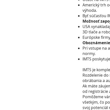
Americký trh o
výhoda.
Byť súčasťou I
Možnosť zapoj
USA vynakladaj
3D tlače a robo
Európske firmy
Oboznámenie 
Pri vstupe na a
normy.
IMTS poskytuj
IMTS je komple
Rozdelenie do 
obrábania a au
Ak máte záujem
od registrácie
Pomôžeme vám 
všetkým, čo po
svoj potenciál