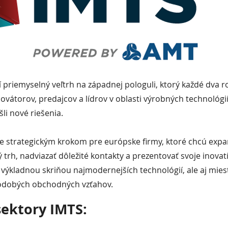
í priemyselný veľtrh na západnej pologuli, ktorý každé dva r
vátorov, predajcov a lídrov v oblasti výrobných technológií, 
šli nové riešenia.
je strategickým krokom pre európske firmy, ktoré chcú exp
trh, nadviazať dôležité kontakty a prezentovať svoje inovatí
n výkladnou skriňou najmodernejších technológií, ale aj mie
odobých obchodných vzťahov.
sektory IMTS: