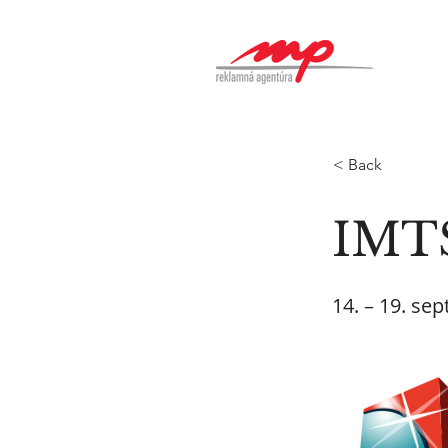
< Back
IMTS
14. – 19. se