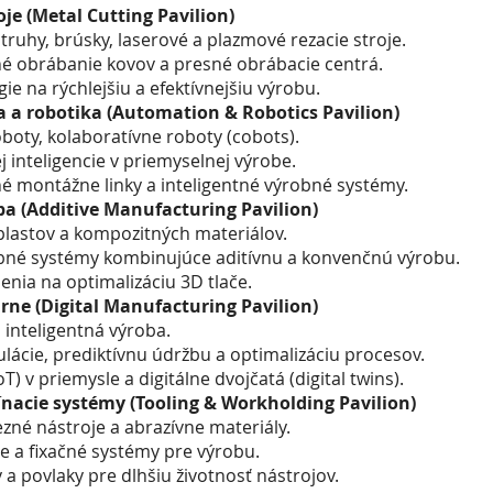
je (Metal Cutting Pavilion)
truhy, brúsky, laserové a plazmové rezacie stroje.
é obrábanie kovov a presné obrábacie centrá.
e na rýchlejšiu a efektívnejšiu výrobu.
 a robotika (Automation & Robotics Pavilion)
boty, kolaboratívne roboty (cobots).
 inteligencie v priemyselnej výrobe.
 montážne linky a inteligentné výrobné systémy.
ba (Additive Manufacturing Pavilion)
 plastov a kompozitných materiálov.
bné systémy kombinujúce aditívnu a konvenčnú výrobu.
enia na optimalizáciu 3D tlače.
árne (Digital Manufacturing Pavilion)
 inteligentná výroba.
ulácie, prediktívnu údržbu a optimalizáciu procesov.
oT) v priemysle a digitálne dvojčatá (digital twins).
ínacie systémy (Tooling & Workholding Pavilion)
rezné nástroje a abrazívne materiály.
e a fixačné systémy pre výrobu.
 a povlaky pre dlhšiu životnosť nástrojov.