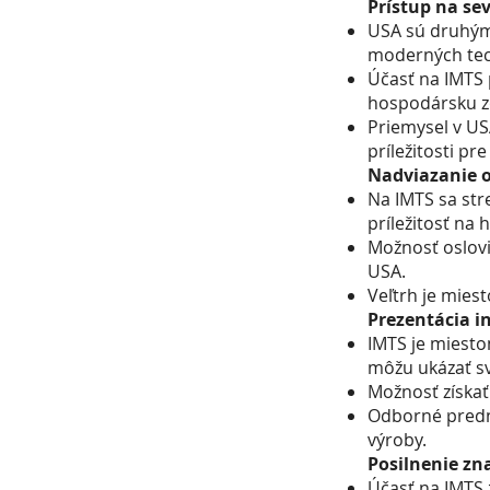
Prístup na se
USA sú druhým
moderných tec
Účasť na IMTS 
hospodársku z
Priemysel v USA
príležitosti p
Nadviazanie o
Na IMTS sa stre
príležitosť na
Možnosť oslovi
USA.
Veľtrh je mies
Prezentácia in
IMTS je miesto
môžu ukázať sv
Možnosť získať
Odborné predná
výroby.
Posilnenie zn
Účasť na IMTS 