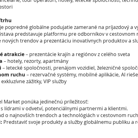
ncelárie, tour operátori, hotely, letecké spoločnosti, techno
estori
ľtrhu
 je popredné globálne podujatie zamerané na príjazdový a v
ýstava predstavuje platformu pre odborníkov v cestovnom
 nových trendov a prezentáciu inovatívnych produktov a slu
ké atrakcie
– prezentácie krajín a regiónov z celého sveta
a
– hotely, rezorty, apartmány
i
– letecké spoločnosti, prenájom vozidiel, železničné spoloč
vnom ruchu
– rezervačné systémy, mobilné aplikácie, AI rieš
 exkluzívne zážitky, VIP služby
l Market ponúka jedinečnú príležitosť:
 s lídrami v odvetví, potenciálnymi partnermi a klientmi.
ad o najnovších trendoch a technológiách v cestovnom ruch
:
Predstaviť svoje produkty a služby globálnemu publiku a ro