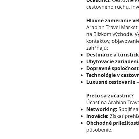
Účastníci:
Cestovné ka
cestovného ruchu, inv
Hlavné zameranie ve
Arabian Travel Market
na Blízkom východe. V
kontaktov, objavovanie
zahŕňajú:
Destinácie a turistic
Ubytovacie zariadeni
Dopravné spoločnost
Technológie v cesto
Luxusné cestovanie
–
Prečo sa zúčastniť?
Účasť na Arabian Trave
Networking:
Spojiť sa
Inovácie:
Získať prehľ
Obchodné príležitosti
pôsobenie.