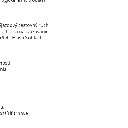
logické firmy v oblasti
ýjazdový cestovný ruch
 ruchu na nadväzovanie
žieb. Hlavné oblasti
nosti
enia
u.
zšíriť trhové